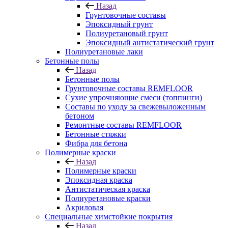
Назад
Грунтовочные составы
Эпоксидный грунт
Полиуретановый грунт
Эпоксидный антистатический грунт
Полиуретановые лаки
Бетонные полы
Назад
Бетонные полы
Грунтовочные составы REMFLOOR
Сухие упрочняющие смеси (топпинги)
Составы по уходу за свежевыложенным
бетоном
Ремонтные составы REMFLOOR
Бетонные стяжки
Фибра для бетона
Полимерные краски
Назад
Полимерные краски
Эпоксидная краска
Антистатическая краска
Полиуретановые краски
Акриловая
Специальные химстойкие покрытия
Назад