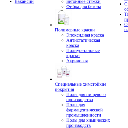
Вакансии
Бетонные стяжки
С
Фибра для бетона
о
Т
п
О
н
Полимерные краски
Эпоксидная краска
Антистатическая
краска
Полиуретановые
краски
Акриловая
Специальные химстойкие
покрытия
Полы для пищевого
производства
Полы для
фармацевтической
промышленности
Полы для химических
производств