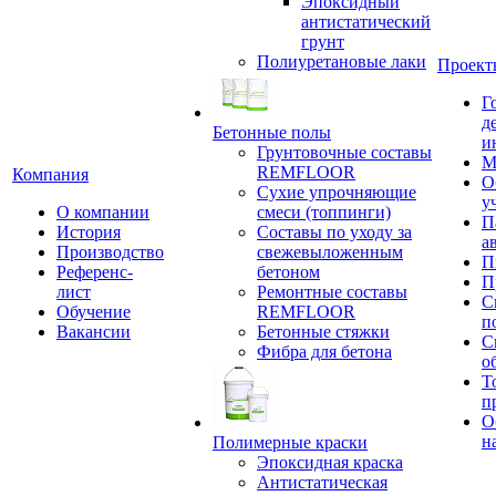
Эпоксидный
антистатический
грунт
Полиуретановые лаки
Проект
Г
д
Бетонные полы
и
Грунтовочные составы
М
REMFLOOR
Компания
О
Сухие упрочняющие
у
О компании
смеси (топпинги)
П
История
Составы по уходу за
а
Производство
свежевыложенным
П
Референс-
бетоном
П
лист
Ремонтные составы
С
Обучение
REMFLOOR
п
Вакансии
Бетонные стяжки
С
Фибра для бетона
о
Т
п
О
н
Полимерные краски
Эпоксидная краска
Антистатическая