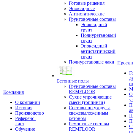
Готовые решения
Эпоксидные
Антистатические
Грунтовочные составы
Эпоксидный
грунт
Полиуретановый
грунт
Эпоксидный
антистатический
грунт
Полиуретановые лаки
Проект
Г
д
Бетонные полы
и
Грунтовочные составы
М
REMFLOOR
Компания
О
Сухие упрочняющие
у
О компании
смеси (топпинги)
П
История
Составы по уходу за
а
Производство
свежевыложенным
П
Референс-
бетоном
П
лист
Ремонтные составы
С
Обучение
REMFLOOR
п