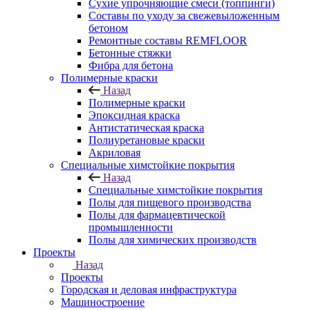
Сухие упрочняющие смеси (топпинги)
Составы по уходу за свежевыложенным
бетоном
Ремонтные составы REMFLOOR
Бетонные стяжки
Фибра для бетона
Полимерные краски
Назад
Полимерные краски
Эпоксидная краска
Антистатическая краска
Полиуретановые краски
Акриловая
Специальные химстойкие покрытия
Назад
Специальные химстойкие покрытия
Полы для пищевого производства
Полы для фармацевтической
промышленности
Полы для химических производств
Проекты
Назад
Проекты
Городская и деловая инфраструктура
Машиностроение