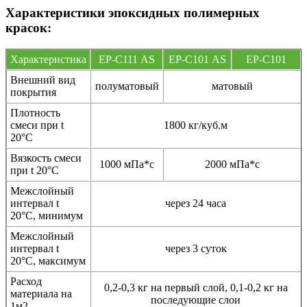
Характеристики эпоксидных полимерных
красок:
Характеристика
EP-С111 AS
EP-С101 AS
EP-C101
Внешний вид
полуматовый
матовый
покрытия
Плотность
смеси при t
1800 кг/куб.м
20°C
Вязкость смеси
1000 мПа*с
2000 мПа*с
при t 20°С
Межслойный
интервал t
через 24 часа
20°С, минимум
Межслойный
интервал t
через 3 суток
20°С, максимум
Расход
0,2-0,3 кг на первый слой, 0,1-0,2 кг на
материала на
последующие слои
1м2