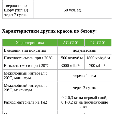
Твердость по
Шору (тип D)
50 усл. ед.
через 7 суток
Характеристики других красок по бетону:
Характеристика
AC-C101
PU-C101
Внешний вид покрытия
полуматовый
Плотность смеси при t 20°C
1500 кг/куб.м
1800 кг/куб.м
Вязкость смеси при t 20°С
3000 мПа*с
700 мПа*с
Межслойный интервал t
через 24 часа
20°С, минимум
Межслойный интервал t
через 3 суток
20°С, максимум
0,2-0,3 кг на первый слой,
Расход материала на 1м2
0,1-0,2 кг на последующие
слои