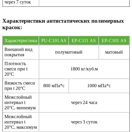
через 7 суток
Характеристики антистатических полимерных
красок:
Характеристика
PU-C101 AS
EP-С111 AS
EP-С101 AS
Внешний вид
полуматовый
матовый
покрытия
Плотность
смеси при t
1800 кг/куб.м
20°C
Вязкость смеси
800 мПа*с
1000 мПа*с
при t 20°С
Межслойный
интервал t
через 24 часа
20°С, минимум
Межслойный
интервал t
через 3 суток
20°С, максимум