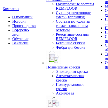
и
Грунтовочные составы
М
REMFLOOR
Компания
О
Сухие упрочняющие
у
О компании
смеси (топпинги)
П
История
Составы по уходу за
а
Производство
свежевыложенным
П
Референс-
бетоном
П
лист
Ремонтные составы
С
Обучение
REMFLOOR
п
Вакансии
Бетонные стяжки
С
Фибра для бетона
о
Т
п
О
н
Полимерные краски
Эпоксидная краска
Антистатическая
краска
Полиуретановые
краски
Акриловая