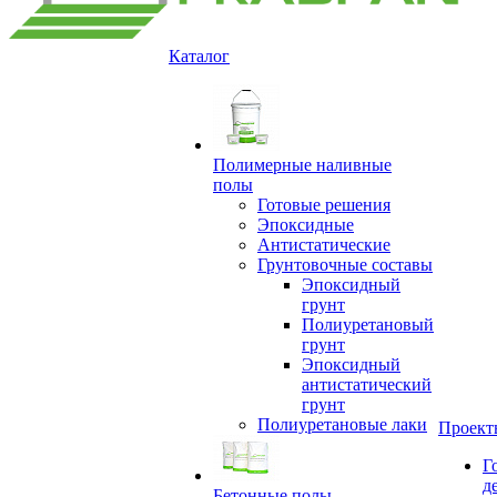
Каталог
Полимерные наливные
полы
Готовые решения
Эпоксидные
Антистатические
Грунтовочные составы
Эпоксидный
грунт
Полиуретановый
грунт
Эпоксидный
антистатический
грунт
Полиуретановые лаки
Проект
Г
д
Бетонные полы