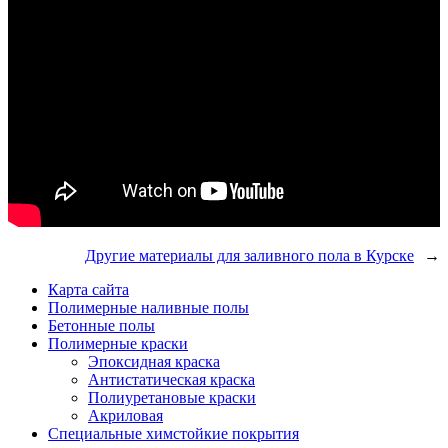
Другие материалы для заливного пола в Курске
→
Карта сайта
Полимерные наливные полы
Бетонные полы
Полимерные краски
Эпоксидная краска
Антистатическая краска
Полиуретановые краски
Акриловая
Специальные химстойкие покрытия