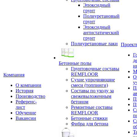
Эпоксидный
грунт
Полиуретановый
грунт
Эпоксидный
антистатический
грунт
Полиуретановые лаки
Проект
Г
д
Бетонные полы
и
Грунтовочные составы
М
REMFLOOR
Компания
О
Сухие упрочняющие
у
О компании
смеси (топпинги)
П
История
Составы по уходу за
а
Производство
свежевыложенным
П
Референс-
бетоном
П
лист
Ремонтные составы
С
Обучение
REMFLOOR
п
Вакансии
Бетонные стяжки
С
Фибра для бетона
о
Т