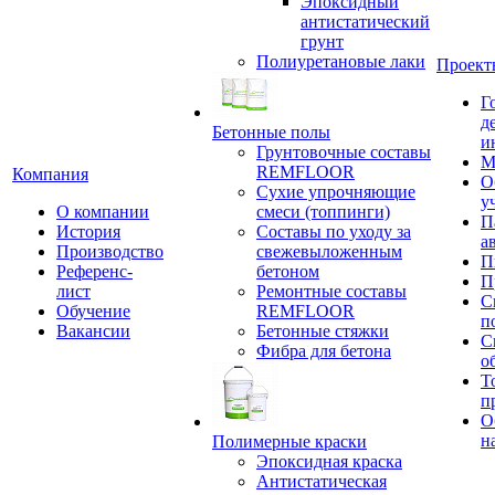
Эпоксидный
антистатический
грунт
Полиуретановые лаки
Проект
Г
д
Бетонные полы
и
Грунтовочные составы
М
REMFLOOR
Компания
О
Сухие упрочняющие
у
О компании
смеси (топпинги)
П
История
Составы по уходу за
а
Производство
свежевыложенным
П
Референс-
бетоном
П
лист
Ремонтные составы
С
Обучение
REMFLOOR
п
Вакансии
Бетонные стяжки
С
Фибра для бетона
о
Т
п
О
н
Полимерные краски
Эпоксидная краска
Антистатическая