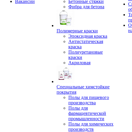
Вакансии
Бетонные стяжки
С
Фибра для бетона
о
Т
п
О
н
Полимерные краски
Эпоксидная краска
Антистатическая
краска
Полиуретановые
краски
Акриловая
Специальные химстойкие
покрытия
Полы для пищевого
производства
Полы для
фармацевтической
промышленности
Полы для химических
производств