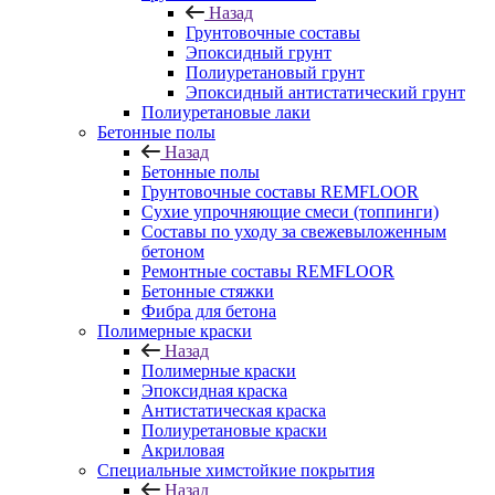
Назад
Грунтовочные составы
Эпоксидный грунт
Полиуретановый грунт
Эпоксидный антистатический грунт
Полиуретановые лаки
Бетонные полы
Назад
Бетонные полы
Грунтовочные составы REMFLOOR
Сухие упрочняющие смеси (топпинги)
Составы по уходу за свежевыложенным
бетоном
Ремонтные составы REMFLOOR
Бетонные стяжки
Фибра для бетона
Полимерные краски
Назад
Полимерные краски
Эпоксидная краска
Антистатическая краска
Полиуретановые краски
Акриловая
Специальные химстойкие покрытия
Назад