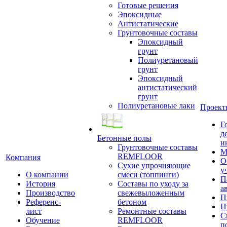
Готовые решения
Эпоксидные
Антистатические
Грунтовочные составы
Эпоксидный
грунт
Полиуретановый
грунт
Эпоксидный
антистатический
грунт
Полиуретановые лаки
Проект
Г
д
Бетонные полы
и
Грунтовочные составы
М
REMFLOOR
Компания
О
Сухие упрочняющие
у
О компании
смеси (топпинги)
П
История
Составы по уходу за
а
Производство
свежевыложенным
П
Референс-
бетоном
П
лист
Ремонтные составы
С
Обучение
REMFLOOR
п