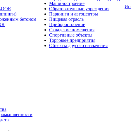
Машиностроение
Ин
FLOOR
Образовательные учреждения
оппинги)
Паркинги и автоцентры
ложенным бетоном
Пищевая отрасль
OR
Приборостроение
Складские помещения
Спортивные объекты
Торговые предприятия
Объекты другого назначения
тва
промышленности
дств