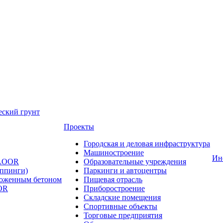
еский грунт
Проекты
Городская и деловая инфраструктура
Машиностроение
Ин
FLOOR
Образовательные учреждения
оппинги)
Паркинги и автоцентры
ложенным бетоном
Пищевая отрасль
OR
Приборостроение
Складские помещения
Спортивные объекты
Торговые предприятия