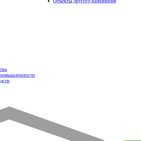
Объекты другого назначения
тва
промышленности
дств