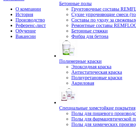
Бетонные полы
О компании
Грунтовочные составы REM
История
Сухие упрочняющие смеси (т
Производство
Составы по уходу за свежевы
Референс-лист
Ремонтные составы REMFLO
Обучение
Бетонные стяжки
Вакансии
Фибра для бетона
Полимерные краски
Эпоксидная краска
Антистатическая краска
Полиуретановые краски
Акриловая
Специальные химстойкие покрытия
Полы для пищевого производс
Полы для фармацевтической 
Полы для химических произво