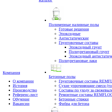
Каталог
Полимерные наливные полы
Готовые решения
Эпоксидные
Антистатические
Грунтовочные составы
Эпоксидный грунт
Полиуретановый грунт
Эпоксидный антистатич
Полиуретановые лаки
Компания
Бетонные полы
О компании
Грунтовочные составы REM
История
Сухие упрочняющие смеси (т
Производство
Составы по уходу за свежевы
Референс-лист
Ремонтные составы REMFLO
Обучение
Бетонные стяжки
Вакансии
Фибра для бетона