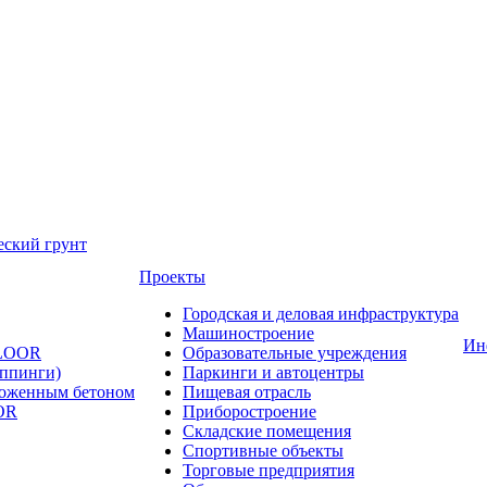
еский грунт
Проекты
Городская и деловая инфраструктура
Машиностроение
Ин
FLOOR
Образовательные учреждения
оппинги)
Паркинги и автоцентры
ложенным бетоном
Пищевая отрасль
OR
Приборостроение
Складские помещения
Спортивные объекты
Торговые предприятия