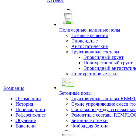
Каталог
Полимерные наливные полы
Готовые решения
Эпоксидные
Антистатические
Грунтовочные составы
Эпоксидный грунт
Полиуретановый грунт
Эпоксидный антистатич
Полиуретановые лаки
Компания
Бетонные полы
О компании
Грунтовочные составы REM
История
Сухие упрочняющие смеси (т
Производство
Составы по уходу за свежевы
Референс-лист
Ремонтные составы REMFLO
Обучение
Бетонные стяжки
Вакансии
Фибра для бетона