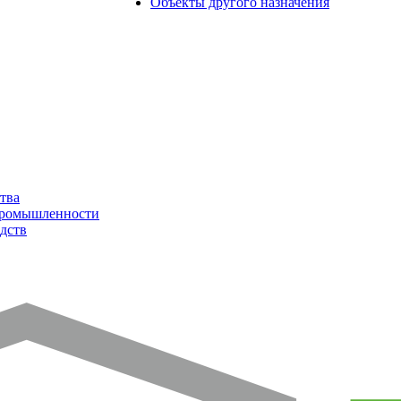
Объекты другого назначения
тва
промышленности
дств