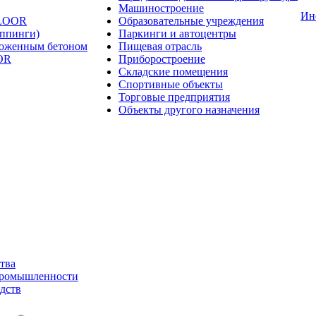
Машиностроение
Ин
FLOOR
Образовательные учреждения
оппинги)
Паркинги и автоцентры
ложенным бетоном
Пищевая отрасль
OR
Приборостроение
Складские помещения
Спортивные объекты
Торговые предприятия
Объекты другого назначения
тва
промышленности
дств