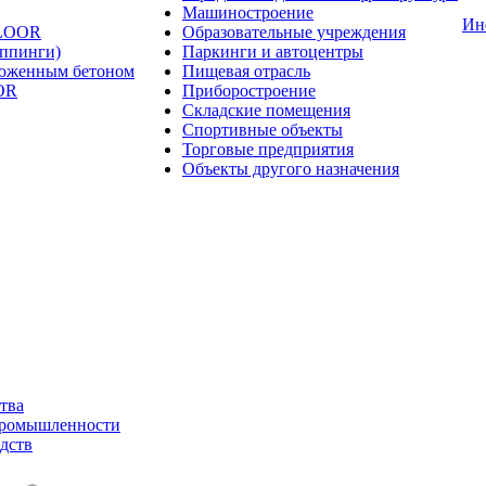
Машиностроение
Ин
FLOOR
Образовательные учреждения
оппинги)
Паркинги и автоцентры
ложенным бетоном
Пищевая отрасль
OR
Приборостроение
Складские помещения
Спортивные объекты
Торговые предприятия
Объекты другого назначения
тва
промышленности
дств