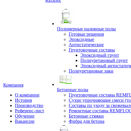
Каталог
Полимерные наливные полы
Готовые решения
Эпоксидные
Антистатические
Грунтовочные составы
Эпоксидный грунт
Полиуретановый грунт
Эпоксидный антистатич
Полиуретановые лаки
Компания
Бетонные полы
О компании
Грунтовочные составы REM
История
Сухие упрочняющие смеси (т
Производство
Составы по уходу за свежевы
Референс-лист
Ремонтные составы REMFLO
Обучение
Бетонные стяжки
Вакансии
Фибра для бетона