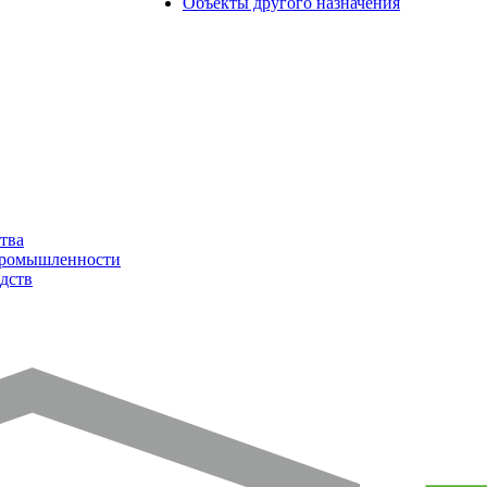
Объекты другого назначения
тва
промышленности
дств