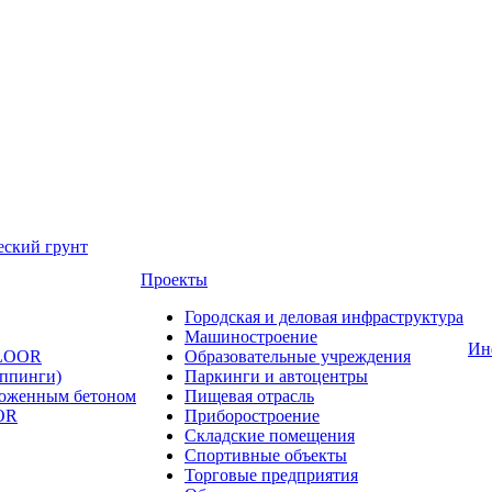
еский грунт
Проекты
Городская и деловая инфраструктура
Машиностроение
Ин
FLOOR
Образовательные учреждения
оппинги)
Паркинги и автоцентры
ложенным бетоном
Пищевая отрасль
OR
Приборостроение
Складские помещения
Спортивные объекты
Торговые предприятия