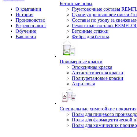
Бетонные полы
О компании
Грунтовочные составы REM
История
Сухие упрочняющие смеси (т
Производство
Составы по уходу за свежевы
Референс-лист
Ремонтные составы REMFLO
Обучение
Бетонные стяжки
Вакансии
Фибра для бетона
Полимерные краски
Эпоксидная краска
Антистатическая краска
Полиуретановые краски
Акриловая
Специальные химстойкие покрытия
Полы для пищевого производс
Полы для фармацевтической 
Полы для химических произво