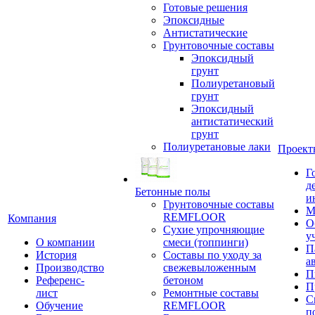
Готовые решения
Эпоксидные
Антистатические
Грунтовочные составы
Эпоксидный
грунт
Полиуретановый
грунт
Эпоксидный
антистатический
грунт
Полиуретановые лаки
Проект
Г
д
Бетонные полы
и
Грунтовочные составы
М
REMFLOOR
Компания
О
Сухие упрочняющие
у
О компании
смеси (топпинги)
П
История
Составы по уходу за
а
Производство
свежевыложенным
П
Референс-
бетоном
П
лист
Ремонтные составы
С
Обучение
REMFLOOR
п