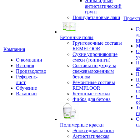
Эпоксидный
антистатический
грунт
Полиуретановые лаки
Проект
Г
д
Бетонные полы
и
Грунтовочные составы
М
REMFLOOR
Компания
О
Сухие упрочняющие
у
О компании
смеси (топпинги)
П
История
Составы по уходу за
а
Производство
свежевыложенным
П
Референс-
бетоном
П
лист
Ремонтные составы
С
Обучение
REMFLOOR
п
Вакансии
Бетонные стяжки
С
Фибра для бетона
о
Т
п
О
н
Полимерные краски
Эпоксидная краска
Антистатическая