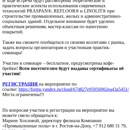
В ходе встречи будут рассмотрены теоретические и
практические аспекты использования современных
технологий PRASPAN®, REFLOOR® и LINOLIT® при
строительстве промышленных, жилых и административно-
социальных зданий. Отдельное внимание будет уделено
объектным решениям, мастер-классам по нанесению
покрытий.
Также вы сможете пообщаться со своими коллегами с рынка,
задать вопросы организаторам и участникам практик-
семинара!
Участие в семинаре – бесплатное, предусмотрены кофе-
брейки!
Всем посетителям будут выданы сертификаты об
участии!
РЕГИСТРАЦИЯ
на мероприятие по
ссылке:
https://forms.yandex.ru/cloud/67d827e95056902ea43a5451/
Места ограничены!!!
По вопросам участия и регистрации на мероприятие вы
можете смело обращаться к:
Марине Хохловой, директору филиала Компании
«Промышленные полы» в г. Ростов-на-Дону, +7 912 680 31 79,