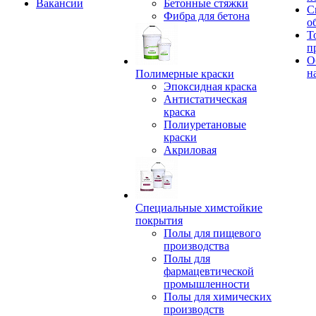
Вакансии
Бетонные стяжки
С
Фибра для бетона
о
Т
п
О
н
Полимерные краски
Эпоксидная краска
Антистатическая
краска
Полиуретановые
краски
Акриловая
Специальные химстойкие
покрытия
Полы для пищевого
производства
Полы для
фармацевтической
промышленности
Полы для химических
производств