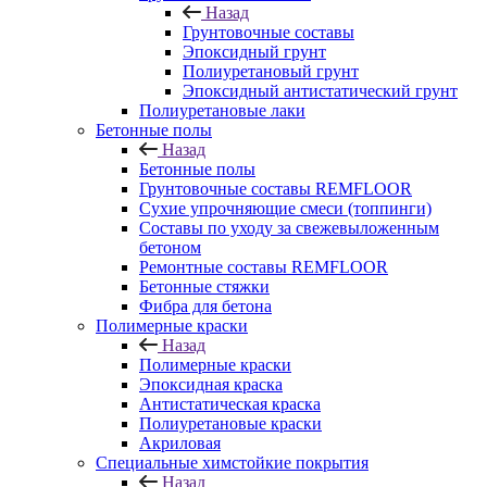
Назад
Грунтовочные составы
Эпоксидный грунт
Полиуретановый грунт
Эпоксидный антистатический грунт
Полиуретановые лаки
Бетонные полы
Назад
Бетонные полы
Грунтовочные составы REMFLOOR
Сухие упрочняющие смеси (топпинги)
Составы по уходу за свежевыложенным
бетоном
Ремонтные составы REMFLOOR
Бетонные стяжки
Фибра для бетона
Полимерные краски
Назад
Полимерные краски
Эпоксидная краска
Антистатическая краска
Полиуретановые краски
Акриловая
Специальные химстойкие покрытия
Назад