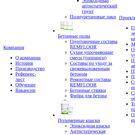
Эпоксидный
антистатический
грунт
Полиуретановые лаки
Проект
Г
д
Бетонные полы
и
Грунтовочные составы
М
REMFLOOR
Компания
О
Сухие упрочняющие
у
О компании
смеси (топпинги)
П
История
Составы по уходу за
а
Производство
свежевыложенным
П
Референс-
бетоном
П
лист
Ремонтные составы
С
Обучение
REMFLOOR
п
Вакансии
Бетонные стяжки
С
Фибра для бетона
о
Т
п
О
н
Полимерные краски
Эпоксидная краска
Антистатическая