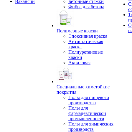
Вакансии
Бетонные стяжки
С
Фибра для бетона
о
Т
п
О
н
Полимерные краски
Эпоксидная краска
Антистатическая
краска
Полиуретановые
краски
Акриловая
Специальные химстойкие
покрытия
Полы для пищевого
производства
Полы для
фармацевтической
промышленности
Полы для химических
производств