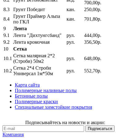
700,00р.
8.3
Грунт Победит
кан.
250,00р.
Грунт Праймер Альпа
8.4
кан.
701,80р.
по ГКЛ
9
Лента
9.1
Лента "Дихтунгсбанд"
рул.
444,00р.
9.2
Лента кромочная
рул.
356,50р.
10
Сетка
Сетка малярная 2*2
10.1
рул.
648,00р.
(Строби) 50м2
Сетка 2*4 Строби
10.2
рул.
552,70р.
Универсал 1м*50м
Карта сайта
Полимерные наливные полы
Бетонные полы
Полимерные краски
Специальные химстойкие покрытия
Подписывайтесь на новости и акции:
Компания