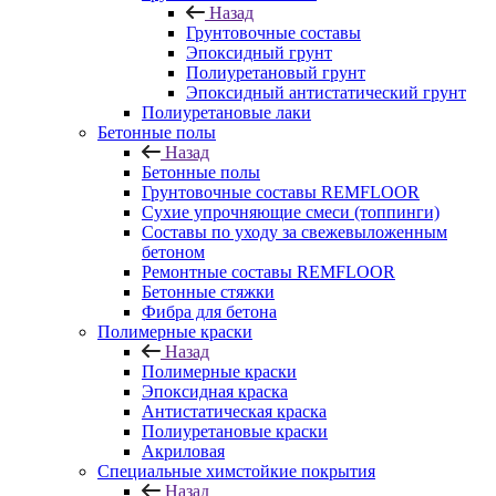
Назад
Грунтовочные составы
Эпоксидный грунт
Полиуретановый грунт
Эпоксидный антистатический грунт
Полиуретановые лаки
Бетонные полы
Назад
Бетонные полы
Грунтовочные составы REMFLOOR
Сухие упрочняющие смеси (топпинги)
Составы по уходу за свежевыложенным
бетоном
Ремонтные составы REMFLOOR
Бетонные стяжки
Фибра для бетона
Полимерные краски
Назад
Полимерные краски
Эпоксидная краска
Антистатическая краска
Полиуретановые краски
Акриловая
Специальные химстойкие покрытия
Назад