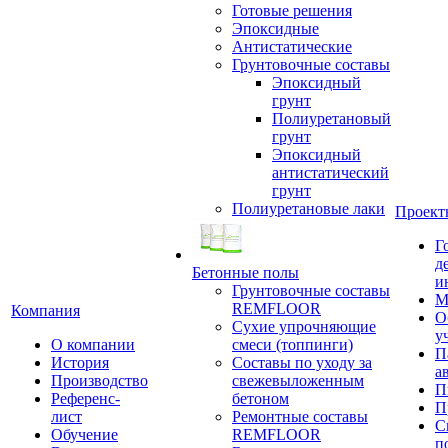
Готовые решения
Эпоксидные
Антистатические
Грунтовочные составы
Эпоксидный
грунт
Полиуретановый
грунт
Эпоксидный
антистатический
грунт
Полиуретановые лаки
Проект
Г
д
Бетонные полы
и
Грунтовочные составы
М
REMFLOOR
Компания
О
Сухие упрочняющие
у
О компании
смеси (топпинги)
П
История
Составы по уходу за
а
Производство
свежевыложенным
П
Референс-
бетоном
П
лист
Ремонтные составы
С
Обучение
REMFLOOR
п