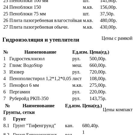
23
Пеноблоки 100 мм
шт.
141,60р.
24
Пеноблоки 150
м.кв.
156,00р.
25
Пеноблоки 75 мм
шт.
37,50р.
26
Плита пазогребневая влагостойкая
м.кв.
480,00р.
27
Плита пазогребневая обычн.
м.кв.
430,00р.
Цены с рамкой
Гидроизоляция и утеплители
№
Наименование
Ед.изм.
Цена(ед.)
1
Гидростеклоизол
рул.
500,00р.
2
Глимс ВодоStop
меш.
660,00р.
3
Изовер
рул.
720,00р.
4
Пенополистирол 1,2*1,2*0,05
лист
108,00р.
5
Пенофол 6 мм
м.кв.
275,00р.
6
Пергамин
рул.
220,00р.
7
Руберойд РКП-350
рул.
143,75р.
№
Наименование
Ед.изм.
Цена(ед.)
Цены компакт
Грунты, сетки
8
Грунт
8.1
Грунт "Тифенгрунд"
кан.
680,40р.
1
8.2
Грунт Бетоноконтакт
вед.