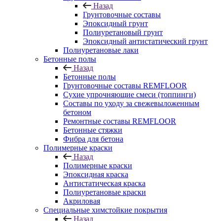
Назад
Грунтовочные составы
Эпоксидный грунт
Полиуретановый грунт
Эпоксидный антистатический грунт
Полиуретановые лаки
Бетонные полы
Назад
Бетонные полы
Грунтовочные составы REMFLOOR
Сухие упрочняющие смеси (топпинги)
Составы по уходу за свежевыложенным
бетоном
Ремонтные составы REMFLOOR
Бетонные стяжки
Фибра для бетона
Полимерные краски
Назад
Полимерные краски
Эпоксидная краска
Антистатическая краска
Полиуретановые краски
Акриловая
Специальные химстойкие покрытия
Назад