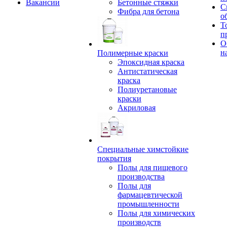
Вакансии
Бетонные стяжки
С
Фибра для бетона
о
Т
п
О
н
Полимерные краски
Эпоксидная краска
Антистатическая
краска
Полиуретановые
краски
Акриловая
Специальные химстойкие
покрытия
Полы для пищевого
производства
Полы для
фармацевтической
промышленности
Полы для химических
производств