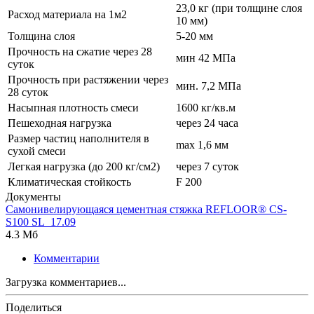
23,0 кг (при толщине слоя
Расход материала на 1м2
10 мм)
Толщина слоя
5-20 мм
Прочность на сжатие через 28
мин 42 МПа
суток
Прочность при растяжении через
мин. 7,2 МПа
28 суток
Насыпная плотность смеси
1600 кг/кв.м
Пешеходная нагрузка
через 24 часа
Размер частиц наполнителя в
max 1,6 мм
сухой смеси
Легкая нагрузка (до 200 кг/см2)
через 7 суток
Климатическая стойкость
F 200
Документы
Самонивелирующаяся цементная стяжка REFLOOR® CS-
S100 SL_17.09
4.3 Мб
Комментарии
Загрузка комментариев...
Поделиться