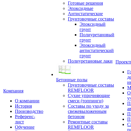
Готовые решения
Эпоксидные
Антистатические
Грунтовочные составы
Эпоксидный
грунт
Полиуретановый
грунт
Эпоксидный
антистатический
грунт
Полиуретановые лаки
Проект
Г
д
Бетонные полы
и
Грунтовочные составы
М
REMFLOOR
Компания
О
Сухие упрочняющие
у
О компании
смеси (топпинги)
П
История
Составы по уходу за
а
Производство
свежевыложенным
П
Референс-
бетоном
П
лист
Ремонтные составы
С
Обучение
REMFLOOR
п