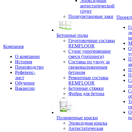
Эпоксидный
антистатический
грунт
Полиуретановые лаки
Проект
Г
д
Бетонные полы
и
Грунтовочные составы
М
REMFLOOR
Компания
О
Сухие упрочняющие
у
О компании
смеси (топпинги)
П
История
Составы по уходу за
а
Производство
свежевыложенным
П
Референс-
бетоном
П
лист
Ремонтные составы
С
Обучение
REMFLOOR
п
Вакансии
Бетонные стяжки
С
Фибра для бетона
о
Т
п
О
н
Полимерные краски
Эпоксидная краска
Антистатическая