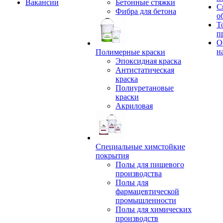
Вакансии
Бетонные стяжки
С
Фибра для бетона
о
Т
п
О
н
Полимерные краски
Эпоксидная краска
Антистатическая
краска
Полиуретановые
краски
Акриловая
Специальные химстойкие
покрытия
Полы для пищевого
производства
Полы для
фармацевтической
промышленности
Полы для химических
производств