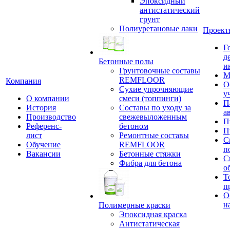
Эпоксидный
антистатический
грунт
Полиуретановые лаки
Проект
Г
д
Бетонные полы
и
Грунтовочные составы
М
REMFLOOR
Компания
О
Сухие упрочняющие
у
О компании
смеси (топпинги)
П
История
Составы по уходу за
а
Производство
свежевыложенным
П
Референс-
бетоном
П
лист
Ремонтные составы
С
Обучение
REMFLOOR
п
Вакансии
Бетонные стяжки
С
Фибра для бетона
о
Т
п
О
н
Полимерные краски
Эпоксидная краска
Антистатическая