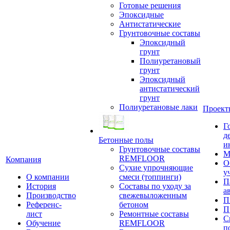
Готовые решения
Эпоксидные
Антистатические
Грунтовочные составы
Эпоксидный
грунт
Полиуретановый
грунт
Эпоксидный
антистатический
грунт
Полиуретановые лаки
Проект
Г
д
Бетонные полы
и
Грунтовочные составы
М
REMFLOOR
Компания
О
Сухие упрочняющие
у
О компании
смеси (топпинги)
П
История
Составы по уходу за
а
Производство
свежевыложенным
П
Референс-
бетоном
П
лист
Ремонтные составы
С
Обучение
REMFLOOR
п