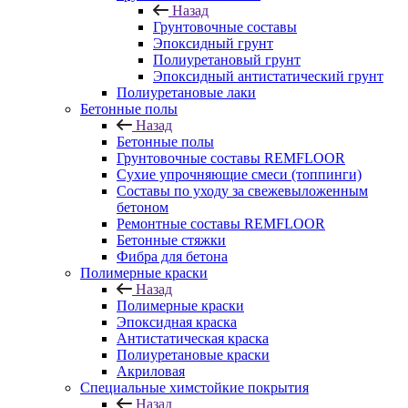
Назад
Грунтовочные составы
Эпоксидный грунт
Полиуретановый грунт
Эпоксидный антистатический грунт
Полиуретановые лаки
Бетонные полы
Назад
Бетонные полы
Грунтовочные составы REMFLOOR
Сухие упрочняющие смеси (топпинги)
Составы по уходу за свежевыложенным
бетоном
Ремонтные составы REMFLOOR
Бетонные стяжки
Фибра для бетона
Полимерные краски
Назад
Полимерные краски
Эпоксидная краска
Антистатическая краска
Полиуретановые краски
Акриловая
Специальные химстойкие покрытия
Назад