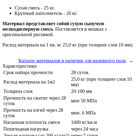
Сухая смесь - 25 кг.
Крупный наполнитель - 20 кг.
Материал представляет собой сухую сыпучую
мелкодисперную смес
ь
. Поставляется в мешках с
оригинальной рисовкой.
Расход материала на 1 кв. м: 25,0 кг (при толщине слоя 10 мм).
Каталог материалов в наличии для наливного пола
→
Характеристики
Срок набора прочности
28 суток
25,0 кг (при толщине слоя 10
Расход материала на 1м2
мм)
Толщина слоя
20-100 мм
Прочность на сжатие через 28
мин 50 МПа
суток
Прочность на изгиб через 28
мин. 6 МПа
суток
Насыпная плотность смеси
1600 кг/кв.м
Пешеходная нагрузка
через 24 часа
Легкая нагрузка (до 200 кг/см2)
через 7 суток