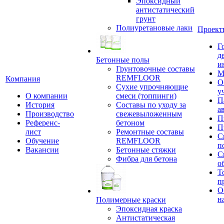
Эпоксидный
антистатический
грунт
Полиуретановые лаки
Проект
Г
д
Бетонные полы
и
Грунтовочные составы
М
REMFLOOR
Компания
О
Сухие упрочняющие
у
О компании
смеси (топпинги)
П
История
Составы по уходу за
а
Производство
свежевыложенным
П
Референс-
бетоном
П
лист
Ремонтные составы
С
Обучение
REMFLOOR
п
Вакансии
Бетонные стяжки
С
Фибра для бетона
о
Т
п
О
н
Полимерные краски
Эпоксидная краска
Антистатическая