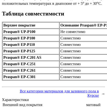
о
о
положительных температурах в диапозоне от + 5
до + 30
С.
Таблица совместимости
Верхнее покрытие
Основание Praspan® ЕP-P
Praspan® UP-P100
Не совместимо
Praspan® EP-P100
Cовместимо
Praspan® EP-P110
Cовместимо
Praspan® EP-P125
Cовместимо
Praspan® EP-C201 AS
Cовместимо
Praspan® EP-C251
Cовместимо
Praspan® EP-C261
Cовместимо
Praspan® EP-C301
Cовместимо
Все категории материалов для заливного пола в
→
Курске
Характеристики
Внешний вид покрытия
матовый