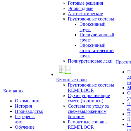
Готовые решения
Эпоксидные
Антистатические
Грунтовочные составы
Эпоксидный
грунт
Полиуретановый
грунт
Эпоксидный
антистатический
грунт
Полиуретановые лаки
Проект
Г
д
Бетонные полы
и
Грунтовочные составы
М
REMFLOOR
Компания
О
Сухие упрочняющие
у
О компании
смеси (топпинги)
П
История
Составы по уходу за
а
Производство
свежевыложенным
П
Референс-
бетоном
П
лист
Ремонтные составы
С
Обучение
REMFLOOR
п