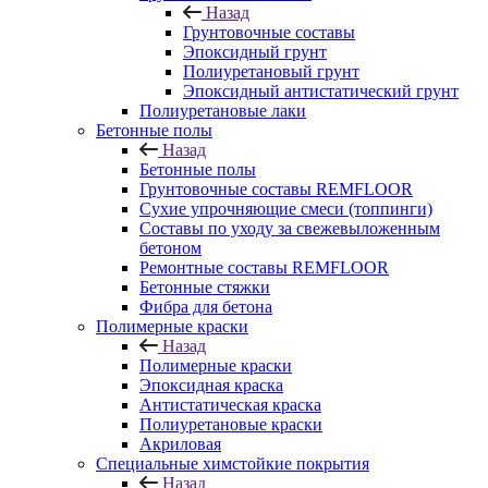
Назад
Грунтовочные составы
Эпоксидный грунт
Полиуретановый грунт
Эпоксидный антистатический грунт
Полиуретановые лаки
Бетонные полы
Назад
Бетонные полы
Грунтовочные составы REMFLOOR
Сухие упрочняющие смеси (топпинги)
Составы по уходу за свежевыложенным
бетоном
Ремонтные составы REMFLOOR
Бетонные стяжки
Фибра для бетона
Полимерные краски
Назад
Полимерные краски
Эпоксидная краска
Антистатическая краска
Полиуретановые краски
Акриловая
Специальные химстойкие покрытия
Назад