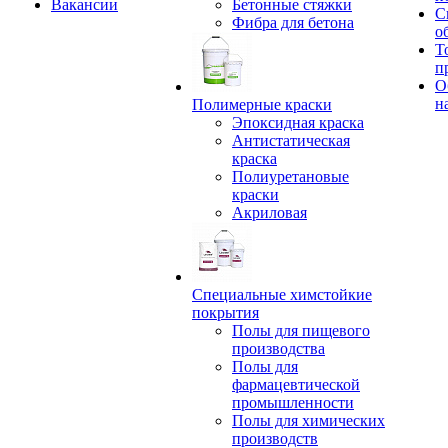
Вакансии
Бетонные стяжки
С
Фибра для бетона
о
Т
п
О
н
Полимерные краски
Эпоксидная краска
Антистатическая
краска
Полиуретановые
краски
Акриловая
Специальные химстойкие
покрытия
Полы для пищевого
производства
Полы для
фармацевтической
промышленности
Полы для химических
производств