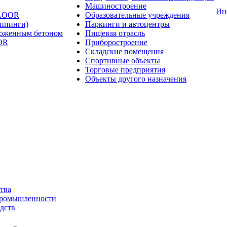
Машиностроение
Ин
FLOOR
Образовательные учреждения
оппинги)
Паркинги и автоцентры
ложенным бетоном
Пищевая отрасль
OR
Приборостроение
Складские помещения
Спортивные объекты
Торговые предприятия
Объекты другого назначения
тва
промышленности
дств