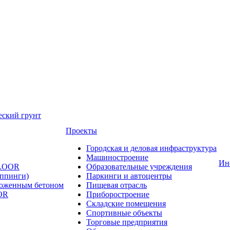
еский грунт
Проекты
Городская и деловая инфраструктура
Машиностроение
Ин
FLOOR
Образовательные учреждения
оппинги)
Паркинги и автоцентры
ложенным бетоном
Пищевая отрасль
OR
Приборостроение
Складские помещения
Спортивные объекты
Торговые предприятия