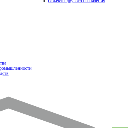
Объекты другого назначения
тва
промышленности
дств