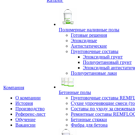
Каталог
Полимерные наливные полы
Готовые решения
Эпоксидные
Антистатические
Грунтовочные составы
Эпоксидный грунт
Полиуретановый грунт
Эпоксидный антистатич
Полиуретановые лаки
Компания
Бетонные полы
О компании
Грунтовочные составы REM
История
Сухие упрочняющие смеси (т
Производство
Составы по уходу за свежевы
Референс-лист
Ремонтные составы REMFLO
Обучение
Бетонные стяжки
Вакансии
Фибра для бетона