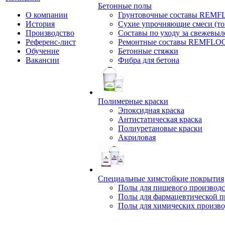
Бетонные полы
О компании
Грунтовочные составы REM
История
Сухие упрочняющие смеси (т
Производство
Составы по уходу за свежевы
Референс-лист
Ремонтные составы REMFLO
Обучение
Бетонные стяжки
Вакансии
Фибра для бетона
Полимерные краски
Эпоксидная краска
Антистатическая краска
Полиуретановые краски
Акриловая
Специальные химстойкие покрытия
Полы для пищевого производс
Полы для фармацевтической 
Полы для химических произво