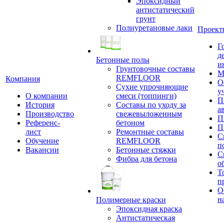
Эпоксидный
антистатический
грунт
Полиуретановые лаки
Проект
Г
д
Бетонные полы
и
Грунтовочные составы
М
REMFLOOR
Компания
О
Сухие упрочняющие
у
О компании
смеси (топпинги)
П
История
Составы по уходу за
а
Производство
свежевыложенным
П
Референс-
бетоном
П
лист
Ремонтные составы
С
Обучение
REMFLOOR
п
Вакансии
Бетонные стяжки
С
Фибра для бетона
о
Т
п
О
н
Полимерные краски
Эпоксидная краска
Антистатическая