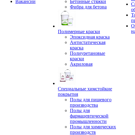
Вакансии
Бетонные стяжки
С
Фибра для бетона
о
Т
п
О
н
Полимерные краски
Эпоксидная краска
Антистатическая
краска
Полиуретановые
краски
Акриловая
Специальные химстойкие
покрытия
Полы для пищевого
производства
Полы для
фармацевтической
промышленности
Полы для химических
производств