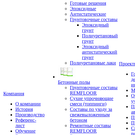
Готовые решения
Эпоксидные
Антистатические
Грунтовочные составы
Эпоксидный
грунт
Полиуретановый
грунт
Эпоксидный
антистатический
грунт
Полиуретановые лаки
Проект
Г
д
Бетонные полы
и
Грунтовочные составы
М
REMFLOOR
Компания
О
Сухие упрочняющие
у
О компании
смеси (топпинги)
П
История
Составы по уходу за
а
Производство
свежевыложенным
П
Референс-
бетоном
П
лист
Ремонтные составы
С
Обучение
REMFLOOR
п