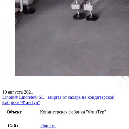
18 августа 2021
Linolit®️ Lincrete®️ SL - защита от сахара на кондитерской
фабрике "ФинТур"
Объект
Кондитерская фабрика "ФинТур"
Сайт
fintur.ru