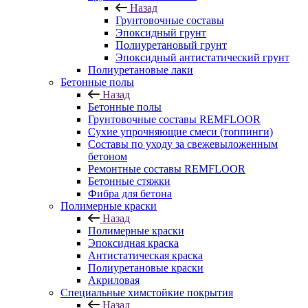
Назад
Грунтовочные составы
Эпоксидный грунт
Полиуретановый грунт
Эпоксидный антистатический грунт
Полиуретановые лаки
Бетонные полы
Назад
Бетонные полы
Грунтовочные составы REMFLOOR
Сухие упрочняющие смеси (топпинги)
Составы по уходу за свежевыложенным
бетоном
Ремонтные составы REMFLOOR
Бетонные стяжки
Фибра для бетона
Полимерные краски
Назад
Полимерные краски
Эпоксидная краска
Антистатическая краска
Полиуретановые краски
Акриловая
Специальные химстойкие покрытия
Назад