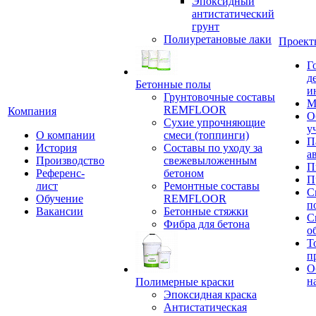
Эпоксидный
антистатический
грунт
Полиуретановые лаки
Проект
Г
д
Бетонные полы
и
Грунтовочные составы
М
REMFLOOR
Компания
О
Сухие упрочняющие
у
О компании
смеси (топпинги)
П
История
Составы по уходу за
а
Производство
свежевыложенным
П
Референс-
бетоном
П
лист
Ремонтные составы
С
Обучение
REMFLOOR
п
Вакансии
Бетонные стяжки
С
Фибра для бетона
о
Т
п
О
н
Полимерные краски
Эпоксидная краска
Антистатическая