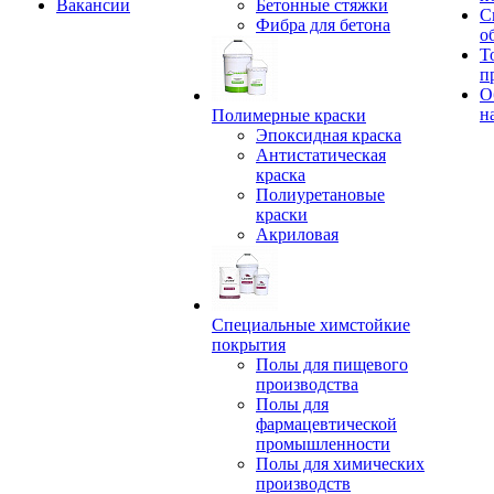
Вакансии
Бетонные стяжки
С
Фибра для бетона
о
Т
п
О
н
Полимерные краски
Эпоксидная краска
Антистатическая
краска
Полиуретановые
краски
Акриловая
Специальные химстойкие
покрытия
Полы для пищевого
производства
Полы для
фармацевтической
промышленности
Полы для химических
производств