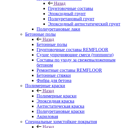
Назад
Грунтовочные составы
Эпоксидный грунт
Полиуретановый грунт
Эпоксидный антистатический грунт
Полиуретановые лаки
Бетонные полы
Назад
Бетонные полы
Грунтовочные составы REMFLOOR
Сухие упрочняющие смеси (топпинги)
Составы по уходу за свежевыложенным
бетоном
Ремонтные составы REMFLOOR
Бетонные стяжки
Фибра для бетона
Полимерные краски
Назад
Полимерные краски
Эпоксидная краска
Антистатическая краска
Полиуретановые краски
Акриловая
Специальные химстойкие покрытия
Назад