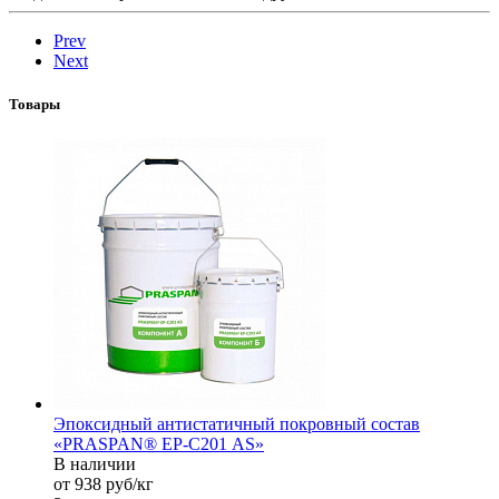
Prev
Next
Товары
Эпоксидный антистатичный покровный состав
«PRASPAN® EP-С201 AS»
В наличии
от 938
руб
/кг