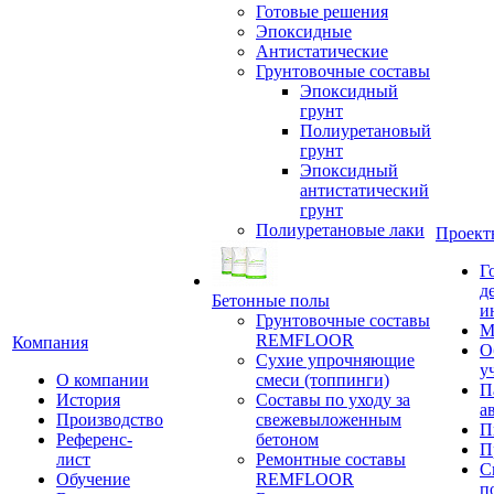
Готовые решения
Эпоксидные
Антистатические
Грунтовочные составы
Эпоксидный
грунт
Полиуретановый
грунт
Эпоксидный
антистатический
грунт
Полиуретановые лаки
Проект
Г
д
Бетонные полы
и
Грунтовочные составы
М
REMFLOOR
Компания
О
Сухие упрочняющие
у
О компании
смеси (топпинги)
П
История
Составы по уходу за
а
Производство
свежевыложенным
П
Референс-
бетоном
П
лист
Ремонтные составы
С
Обучение
REMFLOOR
п